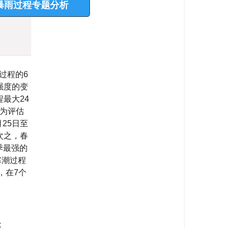
理与预报技术——2026年
宁汛期暴雨过程专题分析
)
过程的6
强度的变
最大24
数为评估
月25日至
次之，春
季最强的
寒潮过程
，在7个
x