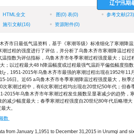
过程机
辽
HTML全文
图
(0)
表
(0)
参考文献
(23
施引文献
(16)
资源附件
(0)
1日乌鲁木齐市日最低气温资料，基于《寒潮等级》标准细化了寒潮降温
寒潮过程的强度进行了评估，并分析了乌鲁木齐市寒潮降温过程
气温指数为评估指标，乌鲁木齐市冬季寒潮过程强度最大；以过程
大；以过程最大48 h降温幅度或过程最强气温距平偏低幅度指
I
，1951-2015年乌鲁木齐市最强的寒潮过程出现在1952年11
Z
月15-16日。近65 a乌鲁木齐市冬季寒潮降温过程强度最大，秋季
0次寒潮过程中，有6次寒潮过程均出现在20世纪50年代；但春
951-2015年乌鲁木齐市年寒潮过程发生频数呈显著减少的趋势，
的减少幅度最大；春季寒潮过程强度自20世纪80年代后略增大
度最大。
频数
a from January 1,1951 to December 31,2015 in Urumqi and si