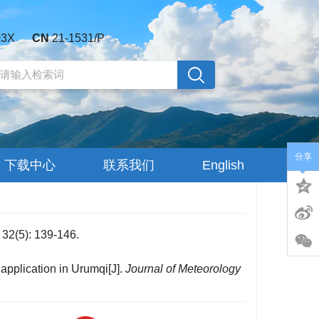
03X
CN
21-1531/P
分享
下载中心
联系我们
English
: 139-146.
application in Urumqi[J].
Journal of Meteorology