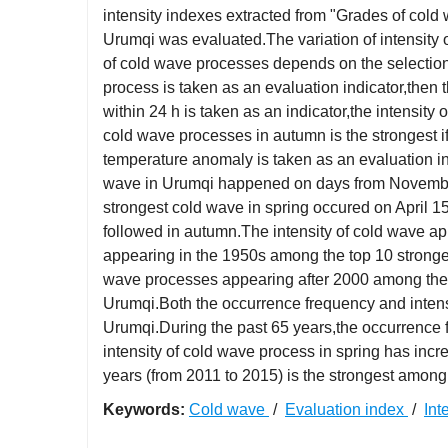
intensity indexes extracted from "Grades of cold
Urumqi was evaluated.The variation of intensity 
of cold wave processes depends on the selection 
process is taken as an evaluation indicator,then t
within 24 h is taken as an indicator,the intensit
cold wave processes in autumn is the strongest i
temperature anomaly is taken as an evaluation in
wave in Urumqi happened on days from November 
strongest cold wave in spring occured on April 1
followed in autumn.The intensity of cold wave ap
appearing in the 1950s among the top 10 strong
wave processes appearing after 2000 among the 
Urumqi.Both the occurrence frequency and intens
Urumqi.During the past 65 years,the occurrence 
intensity of cold wave process in spring has incr
years (from 2011 to 2015) is the strongest amon
Keywords:
Cold wave
/
Evaluation index
/
Int