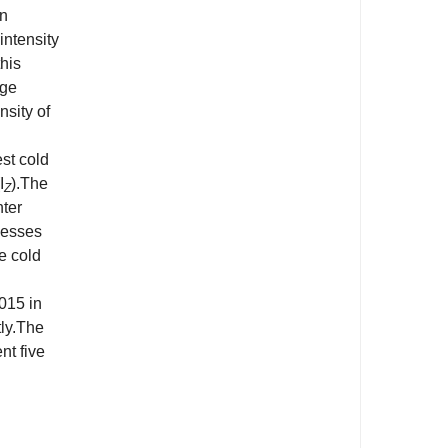
in
intensity
his
nge
nsity of
st cold
I
).The
Z
nter
cesses
e cold
015 in
tly.The
nt five