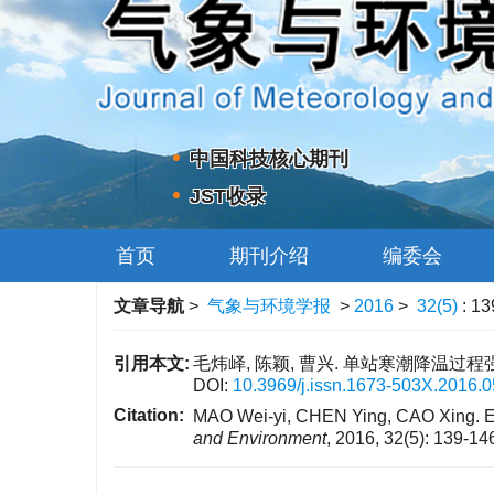
中国科技核心期刊
JST收录
首页
期刊介绍
编委会
文章导航
>
气象与环境学报
>
2016
>
32(5)
: 13
引用本文:
毛炜峄, 陈颖, 曹兴. 单站寒潮降温过程强度
DOI:
10.3969/j.issn.1673-503X.2016.0
Citation:
MAO Wei-yi, CHEN Ying, CAO Xing. Evalu
and Environment
, 2016, 32(5): 139-14