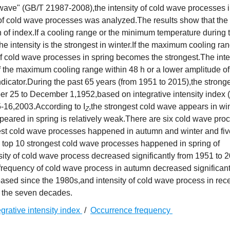
 wave" (GB/T 21987-2008),the intensity of cold wave processes 
of cold wave processes was analyzed.The results show that the 
of index.If a cooling range or the minimum temperature during t
he intensity is the strongest in winter.If the maximum cooling ra
y of cold wave processes in spring becomes the strongest.The inte
f the maximum cooling range within 48 h or a lower amplitude of
dicator.During the past 65 years (from 1951 to 2015),the stronge
25 to December 1,1952,based on integrative intensity index (
5-16,2003.According to I
,the strongest cold wave appears in wi
Z
peared in spring is relatively weak.There are six cold wave pro
est cold wave processes happened in autumn and winter and fiv
top 10 strongest cold wave processes happened in spring of
ity of cold wave process decreased significantly from 1951 to 2
frequency of cold wave process in autumn decreased significan
eased since the 1980s,and intensity of cold wave process in rece
g the seven decades.
egrative intensity index
/
Occurrence frequency