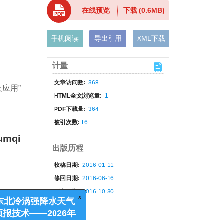
在线预览
下载
(0.6MB)
手机阅读
导出引用
XML下载
计量
文章访问数:
368
应用”
HTML全文浏览量:
1
PDF下载量:
364
被引次数:
16
rumqi
出版历程
收稿日期:
2016-01-11
修回日期:
2016-06-16
刊出日期:
2016-10-30
x
征稿：东北冷涡强降水天气