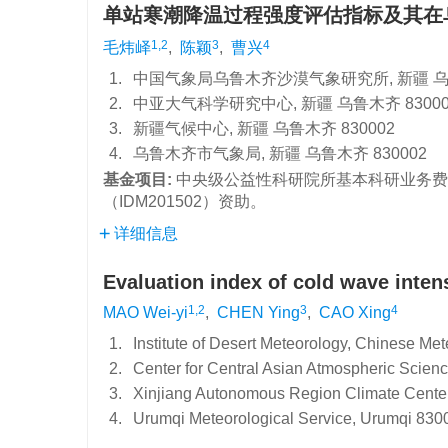
单站寒潮降温过程强度评估指标及其在
1,2
3
4
毛炜峄
,
陈颖
,
曹兴
1.
中国气象局乌鲁木齐沙漠气象研究所, 新疆 乌鲁
2.
中亚大气科学研究中心, 新疆 乌鲁木齐 83000
3.
新疆气候中心, 新疆 乌鲁木齐 830002
4.
乌鲁木齐市气象局, 新疆 乌鲁木齐 830002
基金项目:
中央级公益性科研院所基本科研业务费
（IDM201502）资助。
详细信息
Evaluation index of cold wave intens
1,2
3
4
MAO Wei-yi
,
CHEN Ying
,
CAO Xing
1.
Institute of Desert Meteorology, Chinese Me
2.
Center for Central Asian Atmospheric Scie
3.
Xinjiang Autonomous Region Climate Cente
4.
Urumqi Meteorological Service, Urumqi 830